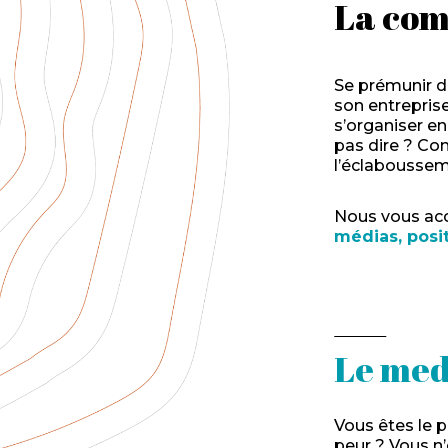
La co
Se prémunir d
son entrepris
s’organiser e
pas dire ? Co
l’éclaboussem
Nous vous acc
médias, positi
Le med
Vous êtes le p
peur ? Vous n’