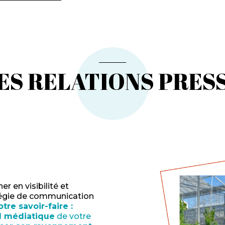
ES RELATIONS PRES
r en visibilité et
tégie de communication
otre savoir-faire :
el médiatique
de votre