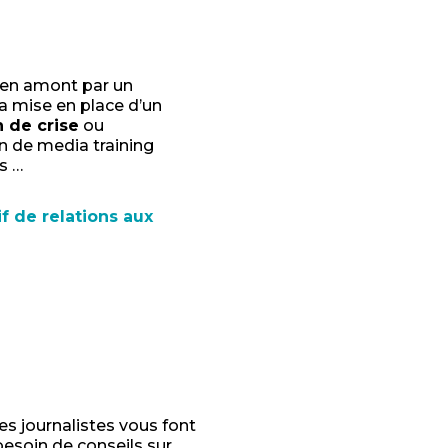
en amont par un
la mise en place d’un
 de crise
ou
n de media training
s …
if de relations aux
es journalistes vous font
besoin de conseils sur