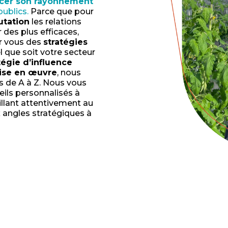
rcer son rayonnement
ublics.
Parce que pour
utation
les relations
 des plus efficaces,
r vous des
stratégies
el que soit votre secteur
tégie d’influence
ise en œuvre
, nous
de A à Z. Nous vous
ils personnalisés à
illant attentivement au
x angles stratégiques à