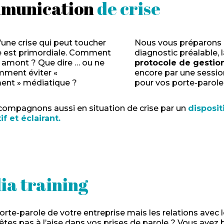
mmunication
de crise
’une crise qui peut toucher
Nous vous préparons 
e est primordiale. Comment
diagnostic préalable, 
n amont ? Que dire … ou ne
protocole de gestion
mment éviter «
encore par une sessio
ent » médiatique ?
pour vos porte-parole
ompagnons aussi en situation de crise par un
disposit
f et éclairant.
ia training
orte-parole de votre entreprise mais les relations avec l
êtes pas à l’aise dans vos prises de parole ? Vous avez 