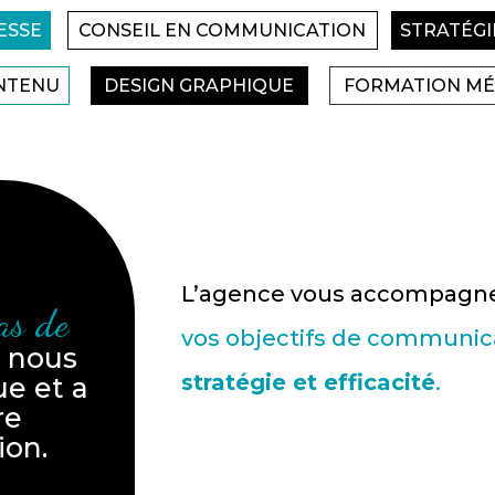
ESSE
CONSEIL EN COMMUNICATION
STRATÉGI
NTENU
DESIGN GRAPHIQUE
FORMATION MÉ
L’agence vous accompagn
as de
vos objectifs de communic
 nous
stratégie et efficacité
.
ue et a
re
ion.