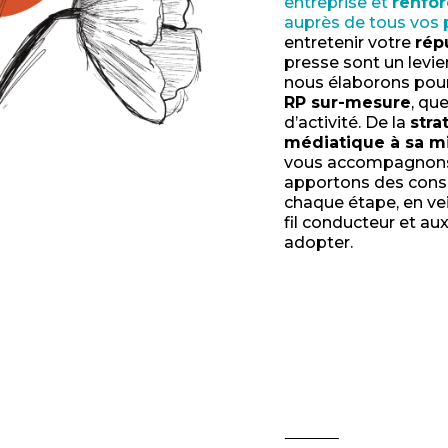
entreprise et
renfo
auprès de tous vos p
entretenir votre
rép
presse sont un levier
nous élaborons pou
RP sur-mesure
, qu
d’activité. De la
stra
médiatique à sa m
vous accompagnons 
apportons des conse
chaque étape, en ve
fil conducteur et au
adopter.