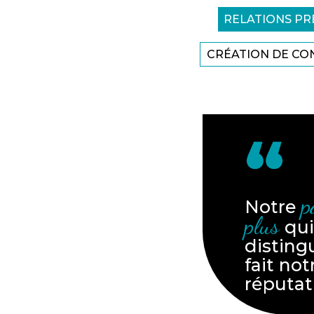
RELATIONS PR
CRÉATION DE CO
p
Notre
plus
qui
disting
fait not
réputat